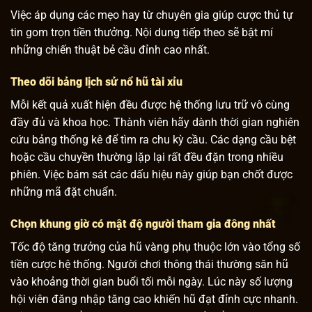
Việc áp dụng các mẹo hay từ chuyên gia giúp cược thủ tự
tin gom trọn tiền thưởng. Nội dung tiếp theo sẽ bật mí
những chiến thuật bẻ cầu đỉnh cao nhất.
Theo dõi bảng lịch sử nổ hũ tài xỉu
Mỗi kết quả xuất hiện đều được hệ thống lưu trữ vô cùng
đầy đủ và khoa học. Thành viên hãy dành thời gian nghiên
cứu bảng thống kê để tìm ra chu kỳ cầu. Các dạng cầu bệt
hoặc cầu chuyền thường lặp lại rất đều đặn trong nhiều
phiên. Việc bám sát các dấu hiệu này giúp bạn chốt được
những mã đặt chuẩn.
Chọn khung giờ có mật độ người tham gia đông nhất
Tốc độ tăng trưởng của hũ vàng phụ thuộc lớn vào tổng số
tiền cược hệ thống. Người chơi thông thái thường săn hũ
vào khoảng thời gian buổi tối mỗi ngày. Lúc này số lượng
hội viên đăng nhập tăng cao khiến hũ đạt đỉnh cực nhanh.