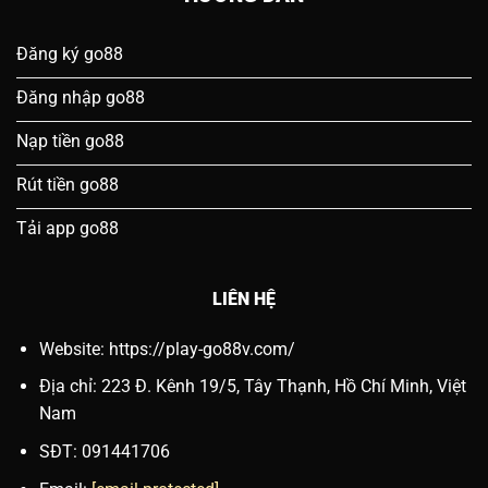
Đăng ký go88
Đăng nhập go88
Nạp tiền go88
Rút tiền go88
Tải app go88
LIÊN HỆ
Website: https://play-go88v.com/
Địa chỉ: 223 Đ. Kênh 19/5, Tây Thạnh, Hồ Chí Minh, Việt
Nam
SĐT: 091441706