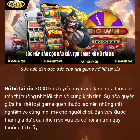
Sức hấp dẫn độc đáo của tựa game nổ hũ tài xỉu
Nổ hũ tài xỉu
GO88 trực tuyến này đang làm mưa làm gió
trên thị trường nhờ lối chơi vô cùng kịch tính. Sự hòa quyện
giữa hai thể loại game quen thuộc tạo nên những trải
nghiệm vô cùng mới mẻ cho người chơi. Bạn vừa được
tham gia dự đoán điểm số vừa có cơ hội ăn trọn quỹ
thưởng tích lũy.