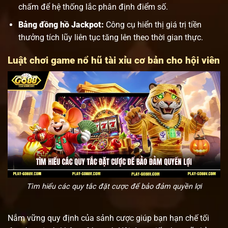
chấm để hệ thống lắc phân định điểm số.
Bảng đồng hồ Jackpot:
Công cụ hiển thị giá trị tiền
thưởng tích lũy liên tục tăng lên theo thời gian thực.
Luật chơi game nổ hũ tài xỉu cơ bản cho hội viên
Tìm hiểu các quy tắc đặt cược để bảo đảm quyền lợi
Nắm vững quy định của sảnh cược giúp bạn hạn chế tối