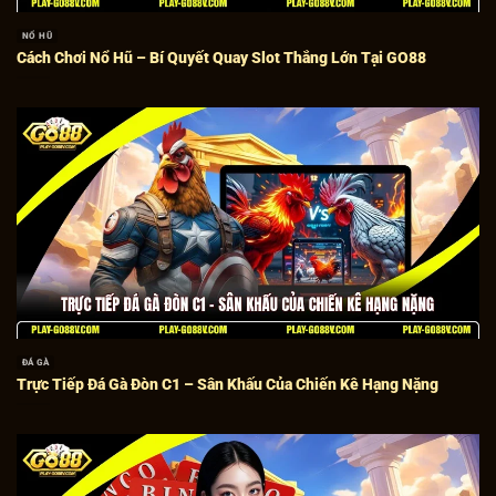
NỔ HŨ
Cách Chơi Nổ Hũ – Bí Quyết Quay Slot Thắng Lớn Tại GO88
ĐÁ GÀ
Trực Tiếp Đá Gà Đòn C1 – Sân Khấu Của Chiến Kê Hạng Nặng