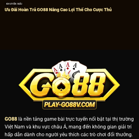
KHUYẾN MÃI
Ưu Đãi Hoàn Trả GO88 Nâng Cao Lợi Thế Cho Cược Thủ
GO88
là nền tảng game bài trực tuyến nổi bật tại thị trường
Việt Nam và khu vực châu Á, mang đến không gian giải trí
hấp dẫn dành cho người yêu thích các trò chơi đổi thưởng.