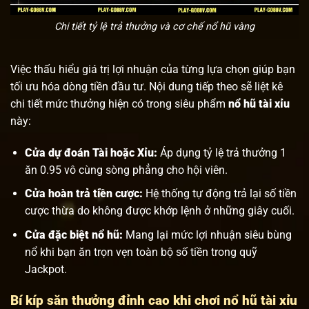
Chi tiết tỷ lệ trả thưởng và cơ chế nổ hũ vàng
Việc thấu hiểu giá trị lợi nhuận của từng lựa chọn giúp bạn
tối ưu hóa dòng tiền đầu tư. Nội dung tiếp theo sẽ liệt kê
chi tiết mức thưởng hiện có trong siêu phẩm
nổ hũ tài xỉu
này:
Cửa dự đoán Tài hoặc Xỉu:
Áp dụng tỷ lệ trả thưởng 1
ăn 0.95 vô cùng sòng phẳng cho hội viên.
Cửa hoàn trả tiền cược:
Hệ thống tự động trả lại số tiền
cược thừa do không được khớp lệnh ở những giây cuối.
Cửa đặc biệt nổ hũ:
Mang lại mức lợi nhuận siêu bùng
nổ khi bạn ăn trọn vẹn toàn bộ số tiền trong quỹ
Jackpot.
Bí kíp săn thưởng đỉnh cao khi chơi nổ hũ tài xỉu