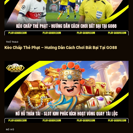
THỂ THAO
Kèo Chấp Thẻ Phạt – Hướng Dẫn Cách Chơi Bất Bại Tại GO88
NỔ HŨ