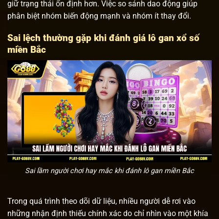
giữ trạng thái ổn định hơn. Việc so sánh dao động giúp
phân biệt nhóm biến động mạnh và nhóm ít thay đổi.
Sai lệch thường gặp khi đánh giá lô gan xổ số
miền Bắc
Sai lầm người chơi hay mắc khi đánh lô gan miền Bắc
Trong quá trình theo dõi dữ liệu, nhiều người dễ rơi vào
những nhận định thiếu chính xác do chỉ nhìn vào một khía