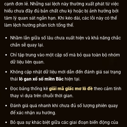
cạnh đơn lẻ. Những sai lệch này thường xuất phát từ việc
hiểu chưa đầy đủ bản chất chu kỳ hoặc bị ảnh hưởng bởi
tâm lý quan sát ngắn hạn. Khi kéo dài, các lỗi này có thể
làm lệch hướng phân tích tổng thể.
Nhầm lẫn giữa số lâu chưa xuất hiện và khả năng chắc
chắn sẽ quay lại.
Chỉ tập trung vào một cặp số mà bỏ qua toàn bộ nhóm
dữ liệu liên quan.
Không cập nhật dữ liệu mới dẫn đến đánh giá sai trạng
thái
lô gan xổ số miền Bắc
hiện tại.
Đọc bảng thống kê
giải mã giấc mơ lô
đề
theo cảm tính
thay vì dựa trên chuỗi thời gian.
Đánh giá quá nhanh khi chưa đủ số lượng phiên quay
để xác nhận xu hướng.
Bỏ qua sự khác biệt giữa các giai đoạn biến động của