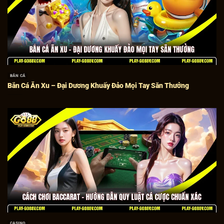
BẮN CÁ
Bắn Cá Ăn Xu – Đại Dương Khuấy Đảo Mọi Tay Săn Thưởng
CASINO