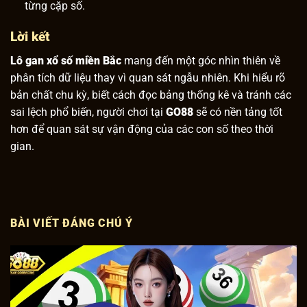
từng cặp số.
Lời kết
Lô gan xổ số miền Bắc
mang đến một góc nhìn thiên về
phân tích dữ liệu thay vì quan sát ngẫu nhiên. Khi hiểu rõ
bản chất chu kỳ, biết cách đọc bảng thống kê và tránh các
sai lệch phổ biến, người chơi tại
GO88
sẽ có nền tảng tốt
hơn để quan sát sự vận động của các con số theo thời
gian.
BÀI VIẾT ĐÁNG CHÚ Ý