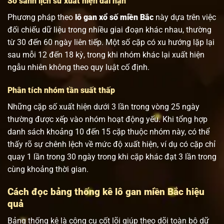
So sánh lịch sử xuất hiện dài hạn
Phương pháp theo
lô gan xổ số miền Bắc
này dựa trên việc
đối chiếu dữ liệu trong nhiều giai đoạn khác nhau, thường
từ 30 đến 60 ngày liên tiếp. Một số cặp có xu hướng lặp lại
sau mỗi 12 đến 18 kỳ, trong khi nhóm khác lại xuất hiện
ngẫu nhiên không theo quy luật cố định.
Phân tích nhóm tần suất thấp
Những cặp số xuất hiện dưới 3 lần trong vòng 25 ngày
thường được xếp vào nhóm hoạt động yếu. Khi tổng hợp
danh sách khoảng 10 đến 15 cặp thuộc nhóm này, có thể
thấy rõ sự chênh lệch về mức độ xuất hiện, ví dụ có cặp chỉ
quay 1 lần trong 30 ngày trong khi cặp khác đạt 3 lần trong
cùng khoảng thời gian.
Cách đọc bảng thống kê lô gan miền Bắc hiệu
quả
Bảng thống kê là công cụ cốt lõi giúp theo dõi toàn bộ dữ