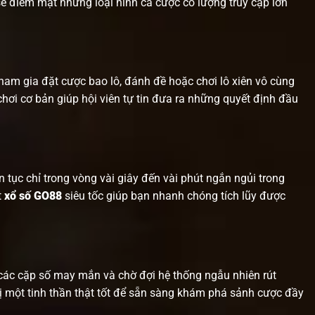
sẽ điểm mặt những loại hình cá cược có lượng truy cập lớn
am gia đặt cược bao lô, đánh đề hoặc chơi lô xiên vô cùng
chơi cơ bản giúp hội viên tự tin đưa ra những quyết định đầu
n tục chỉ trong vòng vài giây đến vài phút ngắn ngủi trong
t
xổ số GO88
siêu tốc giúp bạn nhanh chóng tích lũy được
 các cặp số may mắn và chờ đợi hệ thống ngẫu nhiên rút
ị một tinh thần thật tốt để sẵn sàng khám phá sảnh cược đầy