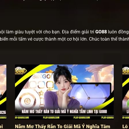
ội làm giàu tuyệt vời cho bạn. Địa điểm giải trí
GO88
luôn đồng
 biến mỗi tấm vé cược thành một cơ hội lớn. Chúc toàn thể thàn
oi
Nằm Mơ Thấy Rắn To Giải Mã Ý Nghĩa Tâm
Lô