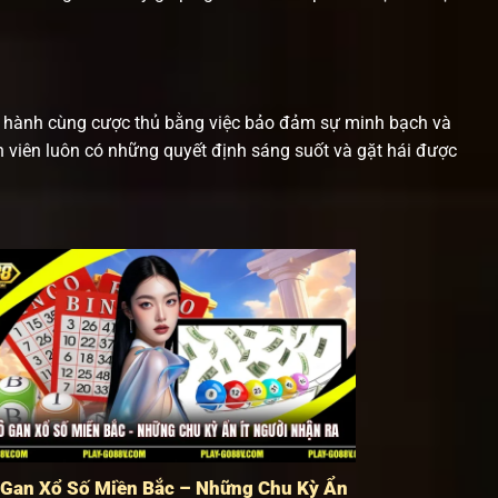
 hành cùng cược thủ bằng việc bảo đảm sự minh bạch và
h viên luôn có những quyết định sáng suốt và gặt hái được
 Gan Xổ Số Miền Bắc – Những Chu Kỳ Ẩn