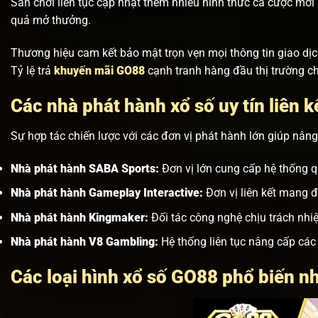
Sân chơi liên tục cập nhật thêm nhiều hình thức cá cược mới
quả mở thưởng.
Thương hiệu cam kết bảo mật trọn vẹn mọi thông tin giao dịc
Tỷ lệ trả
khuyến mãi GO88
cạnh tranh hàng đầu thị trường ch
Các nhà phát hành xổ số uy tín liên 
Sự hợp tác chiến lược với các đơn vị phát hành lớn giúp nâng
Nhà phát hành SABA Sports:
Đơn vị lớn cung cấp hệ thống 
Nhà phát hành Gameplay Interactive:
Đơn vị liên kết mang đ
Nhà phát hành Kingmaker:
Đối tác công nghệ chịu trách nhiệ
Nhà phát hành V8 Gambling:
Hệ thống liên tục nâng cấp các 
Các loại hình xổ số GO88 phổ biến n