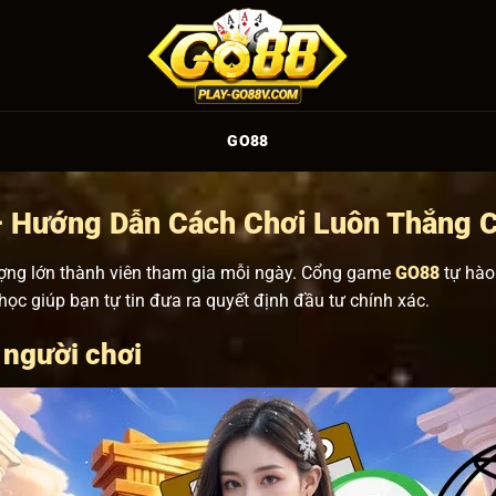
GO88
 Hướng Dẫn Cách Chơi Luôn Thắng 
ượng lớn thành viên tham gia mỗi ngày. Cổng game
GO88
tự hào 
ọc giúp bạn tự tin đưa ra quyết định đầu tư chính xác.
 người chơi