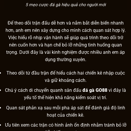
5 mẹo cược đá gà hiệu quả cho người mới
Để theo dõi trận đấu dễ hơn và nắm bắt diễn biến nhanh
hơn, anh em nên xây dựng cho mình cách quan sát hợp lý.
Việc hiểu rõ nhịp vận hành sẽ giúp quá trình theo dõi trở
nên cuốn hơn và hạn chế bỏ lỡ những tình huống quan
trọng. Dưới đây là vài kinh nghiệm được nhiều anh em áp
dụng thường xuyên.
Theo dõi từ đầu trận để hiểu cách hai chiến kê nhập cuộc
và giữ khoảng cách.
Chú ý cách di chuyển quanh sân đấu
đá gà GO88
vì đây là
yếu tố thể hiện khả năng kiểm soát vị trí.
Quan sát phản xạ sau mỗi pha áp sát để đánh giá độ linh
hoạt của chiến kê.
Ưu tiên xem các trận có hình ảnh ổn định nhằm tránh bỏ lỡ