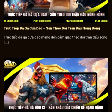
Trực Tiếp Đá Gà Cựa Dao – Sân Theo Dõi Trận Đấu Nóng Bỏng
Trực tiếp đá gà cựa dao mang đến cảm giác theo dõi trận đấu sống
[...]