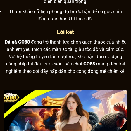
diễn biến quan trọng.
Tham khảo dữ liệu phong độ trước trận để có góc nhìn
tổng quan hơn khi theo dõi.
Lời kết
Đá gà GO88
đang trở thành lựa chọn quen thuộc của nhiều
anh em yêu thích các màn so tài giàu tốc độ và cảm xúc.
Với hệ thống truyền tải mượt mà, kho trận đấu đa dạng
cùng nhịp thi đấu cực cuốn, sân chơi
GO88
mang đến trải
nghiệm theo dõi đầy hấp dẫn cho cộng đồng mê chiến kê.