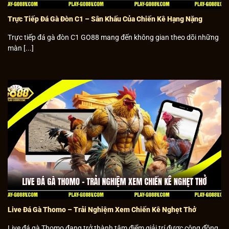
Trực Tiếp Đá Gà Đòn C1 – Sân Khấu Của Chiến Kê Hạng Nặng
Trực tiếp đá gà đòn C1 GO88 mang đến không gian theo dõi những
màn [...]
Live Đá Gà Thomo – Trải Nghiệm Xem Chiến Kê Nghẹt Thở
Live đá gà Thomo đang trở thành tâm điểm giải trí được cộng đồng